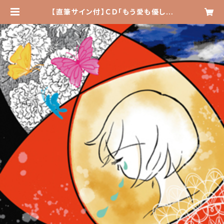
【直筆サイン付】ＣＤ「もう愛も優しさ
もいらないよ」（コンセプト・アルバム）
| しりこ base shop