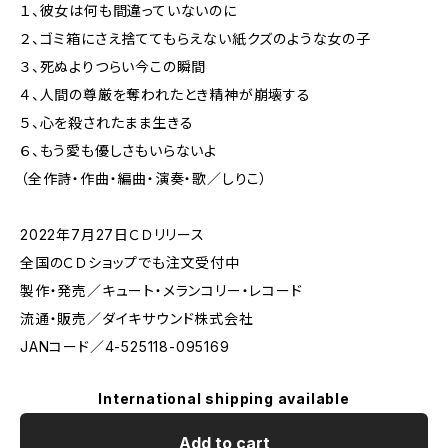
１、彼女は何も間違っていないのに
２、ゴミ箱にさえ捨ててもらえない紙クズのような女の子
３、死ぬよりつらい今この瞬間
４、人間の尊厳を奪われたとき精神が崩壊する
５、心を殺されたまま生きる
６、もう愛も優しさもいらないよ
（全作詩・作曲・編曲・演奏・歌／しりこ）
2022年7月27日ＣＤリリース
全国のＣＤショップでも注文受付中
製作・発売／キュート・メランコリー・レコード
流通・販売／ダイキサウンド株式会社
JANコード／4-525118-095169
International shipping available
Add to cart