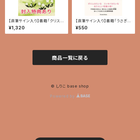
【直筆サイン入り】書籍「クリスマ
【直筆サイン入り】書籍「うさぎり
スローズと青春の光 〜To Kno
んごりんごの深呼吸 ～あたしの
¥1,320
¥550
w You Is To Love You〜」
不安、ひだまりの恋びと～」
商品一覧に戻る
© しりこ base shop
Powered by