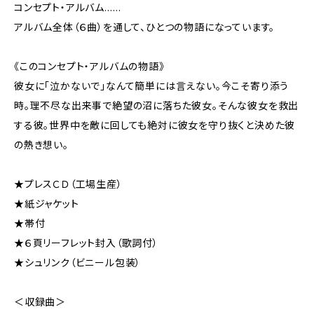
コンセプト・アルバム……
アルバム全体（６曲）を通して、ひとつの物語になっています。
《このコンセプト・アルバムの物語》
彼女に「泣かないで」なんて簡単には言えない。今こそ寄り添う
時。理不尽な出来事で絶望の沼に落ちた彼女。そんな彼女を救出
する彼。世界中を敵に回しても絶対に彼女を守り抜くと決めた彼
の熱き想い。
★プレスＣＤ（工場生産）
★紙ジャケット
★帯付
★６頁リーフレット封入（歌詞付）
★シュリンク（ビニール包装）
＜収録曲＞