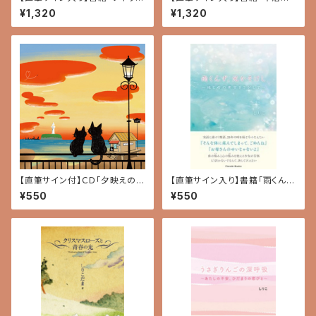
（終わりのない悲しみ・完全
病とスイートピーと夢」
¥1,320
¥1,320
版）〜Will You Still Love M
e？〜」
【直筆サイン付】ＣＤ「夕映えの空
【直筆サイン入り】書籍「雨くん
にキュンとなった」（最新オリジ
ず、光かそけし ～娘と母の青空
¥550
¥550
ナル・アルバム）
をさがして～」