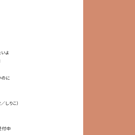
たいよ
間
いのに
歌／しりこ）
受付中