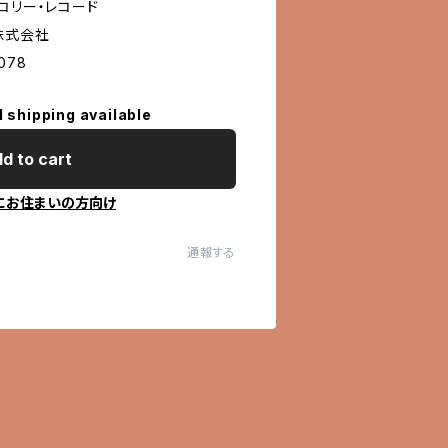
コリー・レコード
株式会社
078
l shipping available
d to cart
にお住まいの方向け
通報する