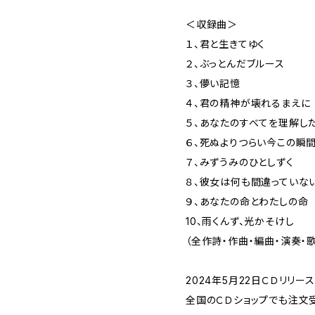
＜収録曲＞
１、君と生きてゆく
２、ぶっとんだブルース
３、儚い記憶
４、君の精神が壊れるまえに
５、あなたのすべてを理解し
６、死ぬよりつらい今この瞬
７、みずうみのひとしずく
８、彼女は何も間違っていな
９、あなたの命とわたしの命
10、雨くんず、光かそけし
（全作詩・作曲・編曲・演奏・
2024年5月22日ＣＤリリース
全国のＣＤショップでも注文