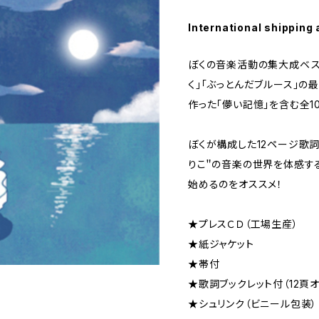
International shipping 
ぼくの音楽活動の集大成ベス
く」「ぶっとんだブルース」の
作った「儚い記憶」を含む全1
ぼくが構成した12ページ歌詞
りこ＂の音楽の世界を体感す
始めるのをオススメ！
★プレスＣＤ（工場生産）
★紙ジャケット
★帯付
★歌詞ブックレット付（12頁
★シュリンク（ビニール包装）