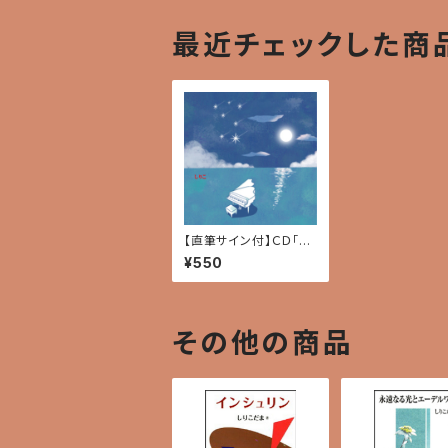
最近チェックした商
【直筆サイン付】ＣＤ「儚
い記憶だけは消さない
¥550
で」（ベスト・アルバム）
その他の商品