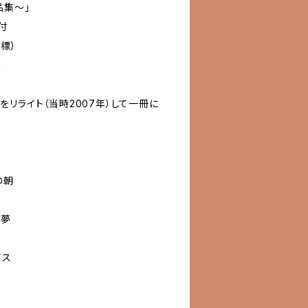
品集〜」
付
標）
1
リライト（当時2007年）して一冊に
の朝
と夢
イス