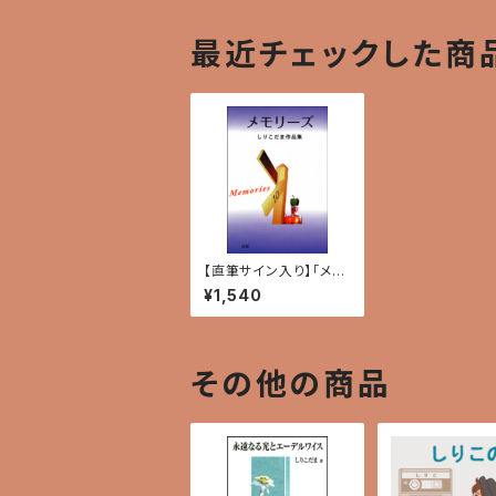
最近チェックした商
【直筆サイン入り】「メモ
リーズ 〜しりこだま作
¥1,540
品集〜」
その他の商品