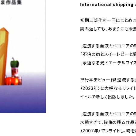
International shipping 
初期三部作を一冊にまとめまし
読み返しても、あまりにも未熟
「逆流する血液とベゴニアの朝
「不治の病とスイートピーと夢」
「永遠なる光とエーデルワイス」
単行本デビュー作「逆流する
（2023年）に大幅なるリライ
イトルで新しく出版しました。
「逆流する血液とベゴニアの朝
未熟すぎて、後悔の残る作品と
（2007年）でリライトし、時