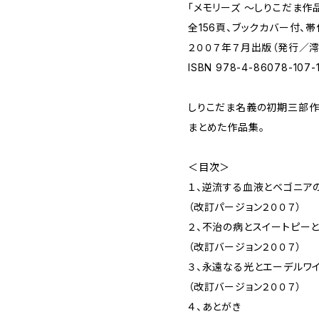
「メモリーズ 〜しりこだま作
全156頁、ブックカバー付、帯
２００７年７月出版（発行／澪
ISBN 978-4-86078-107-
しりこだま名義の初期三部作を
まとめた作品集。
＜目次＞
１、逆流する血液とベゴニア
（改訂パージョン２００７）
２、不治の病とスイートピー
（改訂バージョン２００７）
３、永遠なる光とエーデルワ
（改訂バージョン２００７）
４、あとがき