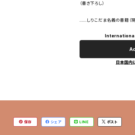
（書き下ろし）
……しりこだま名義の書籍（現
Internationa
Ad
日本国内
保存
シェア
LINE
ポスト